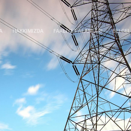
A
HAKKIMIZDA
FAALİYET ALANLARI
BELGEL