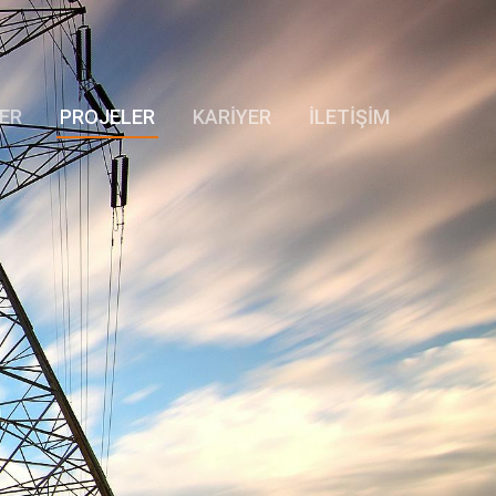
ER
PROJELER
KARİYER
İLETİŞİM